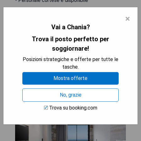
- Personale cortese e disponibile
Cons:
×
- Wi-Fi debole in alcune aree comuni
Vai a Chania?
- Ristorante principale può risultare affollato
durante i pasti
Trova il posto perfetto per
soggiornare!
VEDI IL PREZZO MIGLIORE
Posizioni strategiche e offerte per tutte le
tasche.
Mostra offerte
The Tanneries Hotel & Spa
No, grazie
Trova su booking.com