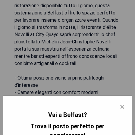
ristorazione disponibile tutto il giorno, questa
sistemazione a Belfast offre lo spazio perfetto
per lavorare insieme o organizzare eventi. Quando
il giorno si trasforma in notte, il ristorante d'élite
Novelli at City Quays saprà sorprenderti: lo chef
pluristellato Michelin Jean-Christophe Novelli
porta la sua maestria nell'esperienza culinaria
mentre baristi esperti offrono conoscenze locali
con birre artigianali e cocktail.
- Ottima posizione vicino ai principali luoghi
d'interesse
- Camere eleganti con comfort moderni
- Ristorante d'élite guidato da uno chef
×
pluristellato Michelin
Vai a Belfast?
- Fitness room ben attrezzata disponibile
- Servizio in camera 24 ore su 24
Trova il posto perfetto per