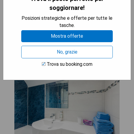
- Posizione isolata con giardini incantevoli
soggiornare!
Posizioni strategiche e offerte per tutte le
VEDI IL PREZZO MIGLIORE
tasche.
Mostra offerte
Gwesty Gadlys Hotel (Cemaes
No, grazie
Bay)
Trova su booking.com