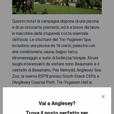
Questo hotel di campagna dispone di una piscina
e di un ristorante premiato, ed è a breve distanza
in macchina dalla stupenda costa orientale
dell'isola. Le strutture del Tre-Ysgawen Spa
includono una piscina da 16 metri, palestra con
aria condizionata, sauna, bagno turco,
idromassaggio e suite di bellezza/terapia. Alcuni
luoghi interessanti da visitare sono Beaumaris e il
castello di Beaumaris, Pas Newydd, Anglesey Sea
Zoo, la riserva RSPB presso South Stack Cliffs e
l'Anglesey Coastal Path. Tre-Ysgawen Hall si
trova in giardini appartati, prato e bosco.
×
- Piscina interna
Vai a Anglesey?
- Ristorante premiato
Trova il posto perfetto per
- Facilità benessere come sauna e bagno turco