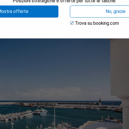
arifa)
Posizioni strategiche e offerte per tutte le tasche.
ostra offerte
No, grazie
Trova su booking.com