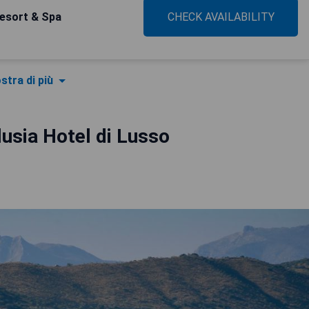
Resort & Spa
CHECK AVAILABILITY
stra di più
usia Hotel di Lusso