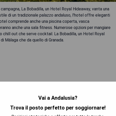
di campagna, La Bobadilla, un Hotel Royal Hideaway, vanta una
stile di un tradizionale palazzo andaluso, l'hotel offre eleganti
hotel comprende anche una piscina coperta, vasca
overanno anche una sala fitness. Numerose opzioni per mangiare
tio chill out che serve cocktail. La Bobadilla, un Hotel Royal
o di Málaga che da quello di Granada.
 PREZZO MIGLIORE
Vai a Andalusia?
Trova il posto perfetto per soggiornare!