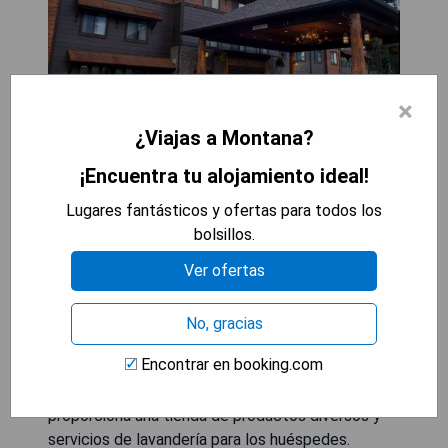
×
¿Viajas a Montana?
Cedar Creek Lodge & Conference Center es un
¡Encuentra tu alojamiento ideal!
destino de 4 estaciones que combina la
comodidad de un lodge de montaña con estilo
Lugares fantásticos y ofertas para todos los
moderno en la entrada al Parque Nacional Glacier.
bolsillos.
Se ofrece WiFi gratuito y desayuno buffet
Ver ofertas
caliente gratuito a los huéspedes de este
alojamiento. Los huéspedes pueden disfrutar de
la piscina cubierta y el jacuzzi durante todo el año
No, gracias
en este alojamiento. Todas las habitaciones del
Encontrar en booking.com
Cedar Creek Lodge & Conference Center cuentan
con mini refrigerador y microondas. Se
proporciona una tienda de productos diversos y
servicios de lavandería para los huéspedes.