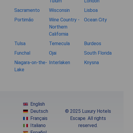
Tulum
London
Sacramento
Wisconsin
Lisboa
Portimão
Wine Country -
Ocean City
Northern
California
Tulsa
Temecula
Burdeos
Funchal
Ojai
South Florida
Niagara-on-the-
Interlaken
Knysna
Lake
English
Deutsch
© 2025 Luxury Hotels
Français
Escape. All rights
Italiano
reserved.
Español