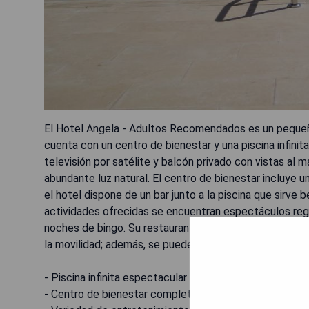
El Hotel Angela - Adultos Recomendados es un pequeño
cuenta con un centro de bienestar y una piscina infinita
televisión por satélite y balcón privado con vistas al
abundante luz natural. El centro de bienestar incluye u
el hotel dispone de un bar junto a la piscina que sirve 
actividades ofrecidas se encuentran espectáculos reg
noches de bingo. Su restaurante buffet ofrece comida i
la movilidad; además, se pueden encontrar diversas ins
- Piscina infinita espectacular
- Centro de bienestar completo