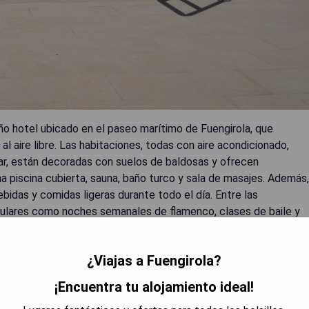
 hotel ubicado en el paseo marítimo de Fuengirola, que
 al aire libre. Las habitaciones, todas con aire acondicionado,
 mar, están decoradas con suelos de baldosas y ofrecen
na piscina cubierta, sauna, baño turco y sala de masajes. Además,
bebidas y comidas ligeras durante todo el día. Entre las
ulares como noches semanales de flamenco, clases de baile y
nternacional mientras que el acceso a la autopista A7 facilita
talaciones para deportes acuáticos en las playas cercanas.
¿Viajas a Fuengirola?
¡Encuentra tu alojamiento ideal!