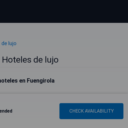
 de lujo
 Hoteles de lujo
oteles en Fuengirola
mended
CHECK AVAILABILITY