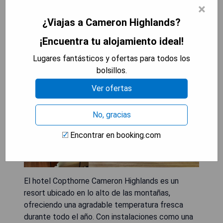
VER EL MEJOR PRECIO
×
¿Viajas a Cameron Highlands?
¡Encuentra tu alojamiento ideal!
Copthorne Cameron Highlands
Lugares fantásticos y ofertas para todos los
bolsillos.
Ver ofertas
No, gracias
Encontrar en booking.com
El hotel Copthorne Cameron Highlands es un
resort ubicado en lo alto de las montañas,
ofreciendo una agradable temperatura fresca
durante todo el año. Con instalaciones como una