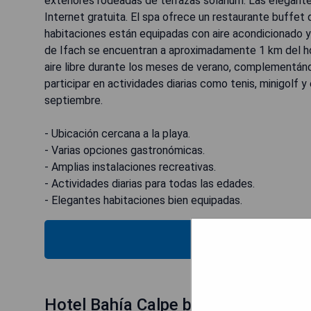
exteriores rodeadas de terrazas solárium. Las elegant
Internet gratuita. El spa ofrece un restaurante buffet
habitaciones están equipadas con aire acondicionado y 
de Ifach se encuentran a aproximadamente 1 km del hote
aire libre durante los meses de verano, complementán
participar en actividades diarias como tenis, minigolf 
septiembre.
- Ubicación cercana a la playa.
- Varias opciones gastronómicas.
- Amplias instalaciones recreativas.
- Actividades diarias para todas las edades.
- Elegantes habitaciones bien equipadas.
VER E
Hotel Bahía Calpe by Pierre & Vaca