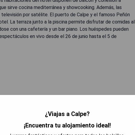
es habitaciones del hotel disponen de balcón y conexión a
 que sirve cocina mediterránea y showcooking. Además, las
televisión por satélite. El puerto de Calpe y el famoso Peñón
l. La terraza junto a la piscina permite disfrutar de comidas al
dose con una cafetería y un bar piano. Los huéspedes pueden
y espectáculos en vivo desde el 26 de junio hasta el 5 de
L MEJOR PRECIO
¿Viajas a Calpe?
¡Encuentra tu alojamiento ideal!
nces