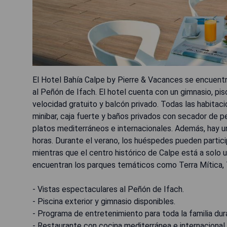
El Hotel Bahía Calpe by Pierre & Vacances se encuentra
al Peñón de Ifach. El hotel cuenta con un gimnasio, pisc
velocidad gratuito y balcón privado. Todas las habit
minibar, caja fuerte y baños privados con secador de p
platos mediterráneos e internacionales. Además, hay un
horas. Durante el verano, los huéspedes pueden partici
mientras que el centro histórico de Calpe está a sol
encuentran los parques temáticos como Terra Mítica, 
- Vistas espectaculares al Peñón de Ifach.
- Piscina exterior y gimnasio disponibles.
- Programa de entretenimiento para toda la familia dur
- Restaurante con cocina mediterránea e internacional.