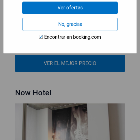
- Amplias comodidades como sauna y jacuzzi.
Ver ofertas
- Personal amable y servicial disponible las 24
horas.
- Ofrece tour por la ciudad para conocer los
No, gracias
puntos turísticos más importantes.
Encontrar en booking.com
- Conexión WiFi gratuita en todo el
establecimiento para mayor comodidad.
VER EL MEJOR PRECIO
Now Hotel