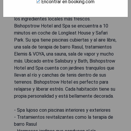
Encontrar en booking.com
de Wiltshire cuenta con un lujoso spa y
restaurante donde cada plato está elaborado con
los ingredientes locales más frescos.
Bishopstrow Hotel and Spa se encuentra a 10
minutos en coche de Longleat House y Safari
Park. Su spa tiene piscinas cubiertas y al aire libre,
una sala de terapia de barro Rasul, tratamientos
Elemis & VOYA, una sauna, sala de vapor y mucho
más. Ubicado entre Salisbury y Bath, Bishopstrow
Hotel and Spa cuenta con jardines tranquilos que
llevan al río y canchas de tenis dentro de sus
terrenos. Bishopstrow Hotel es perfecto para
relajarse y liberar estrés. Cada habitación tiene su
propia personalidad y está bellamente decorada.
- Spa lujoso con piscinas interiores y exteriores
- Tratamientos revitalizantes como la terapia de
barro Rasul