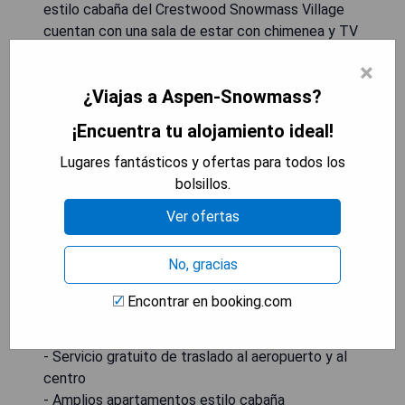
estilo cabaña del Crestwood Snowmass Village
cuentan con una sala de estar con chimenea y TV
de pantalla plana. Además, incluyen una cocina
×
completa con lavavajillas y nevera grande. Los
¿Viajas a Aspen-Snowmass?
huéspedes pueden disfrutar de la vista desde el
balcón privado y cocinar utilizando las
¡Encuentra tu alojamiento ideal!
instalaciones para hacer barbacoas. También se
ofrecen servicios de conserjería y lavandería
Lugares fantásticos y ofertas para todos los
gratuita. El teleférico Elk Camp Gondola y los
bolsillos.
remontes Village Express están al lado del
Ver ofertas
Crestwood Snowmass Village en Snowmass
Village. El centro de Aspen se encuentra a 15 km.
No, gracias
- Apartahotel ubicado en una popular localidad
Encontrar en booking.com
vacacional
- Acceso directo a las pistas de esquí
- Servicio gratuito de traslado al aeropuerto y al
centro
- Amplios apartamentos estilo cabaña